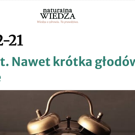
-21
t. Nawet krótka głod
e