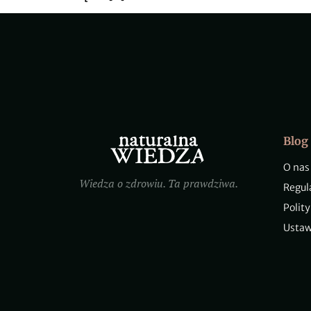
Blog
O nas
Wiedza o zdrowiu. Ta prawdziwa.
Regul
Polit
Ustaw