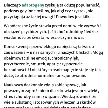
Dlaczego
adaptogeny
zyskują tak dużą popularność,
podczas gdy inne rośliny, jak algi czy czystek, nie
przyciągają aż takiej uwagi? Powodów jest kilka.
Współczesne życie stawia przed nami wiele wyzwań i
obciążeń psychicznych. Jeśli choć odrobinę śledzisz
wiadomości ze świata, wiesz o czym mowa.
Konsekwencje przewlekłego napięcia są łatwe do
zauważenia – u nas samych i u naszych bliskich. Mogą
obejmować silne emocje, chroniczny lęk,
przytłoczenie, smutek, apatię czy poczucie
bezradności. U niektórych osób napięcie staje się tak
duże, że utrudnia normalne funkcjonowanie.
Naukowcy doskonale zdają sobie sprawę, jak
poważnym zagrożeniem dla zdrowia jest przewlekły
stres i choroby z nim związane. Wiedzą również, że
wiele substancji stosowanych w leczeniu skutków
stresu może wywoływać działania niepożądane.