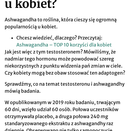
u kobiet?
Ashwagandha to roślina, która cieszy się ogromną
popularnością u kobiet.
Chcesz wiedzieć, dlaczego? Przeczytaj:
Ashwagandha – TOP 10 korzyści dla kobiet
Jak jest więc z tym testosteronem? Mówiliśmy, że
nadmiar tego hormonu może powodować szereg
niekorzystnych z punktu widzenia pań zmian w ciele.
Czy kobiety mogą bez obaw stosować ten adaptogen?
Sprawdźmy, co na temat testosteronu i ashwagandhy
mówią badania.
W opublikowanym w 2019 roku badaniu, trwającym
60 dni, wzięło udział 60 osób. Połowa uczestników
otrzymywała placebo, a druga połowa 240 mg
standaryzowanego ekstraktu z ashwagandhy raz
dziennie. Obserwowano nie tylko samopoczucie