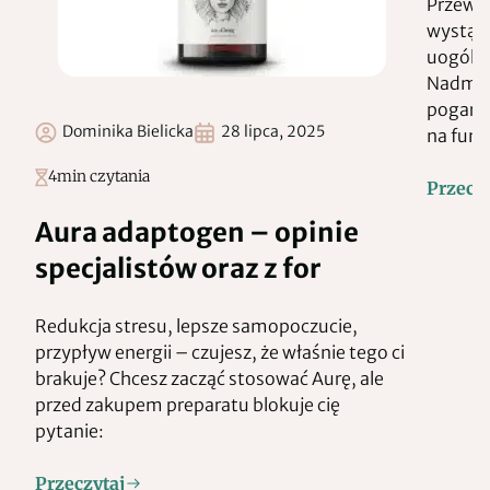
Przewle
wystąpi
uogólni
Nadmiar
pogarsz
Dominika Bielicka
28 lipca, 2025
na funk
4
min czytania
Przeczy
Aura adaptogen – opinie
specjalistów oraz z for
Redukcja stresu, lepsze samopoczucie,
przypływ energii – czujesz, że właśnie tego ci
brakuje? Chcesz zacząć stosować Aurę, ale
przed zakupem preparatu blokuje cię
pytanie:
Przeczytaj