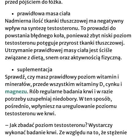
przed pójściem do łóżka.
prawidłowa masa ciała
Nadmierna ilość tkanki tłuszczowej ma negatywny
wpływ na syntezę testosteronu. To prowadzi do
powstania błędnego koła, ponieważ zbyt niski poziom
testosteronu potęguje przyrost tkanki tłuszczowej.
Utrzymanie prawidłowej masy ciała jest ściśle
związane z dietą, snem oraz aktywnością fizyczną.
suplementacja
Sprawdź, czy masz prawidłowy poziom witamin i
minerałów, przede wszystkim witaminy D, cynku i
magnezu
. Rób regularne badania krwi i w razie
potrzeby uzupełniaj niedobory. W ten sposób,
pośrednio, wpłyniesz na uregulowanie poziomu
testosteronu we krwi.
– Jak zbadać poziom testosteronu? Wystarczy
wykonać badanie krwi. Ze względu na to, że stężenie