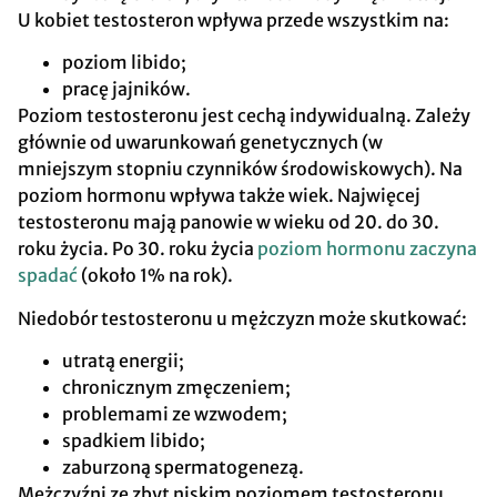
U kobiet testosteron wpływa przede wszystkim na:
poziom libido;
pracę jajników.
Poziom testosteronu jest cechą indywidualną. Zależy
głównie od uwarunkowań genetycznych (w
mniejszym stopniu czynników środowiskowych). Na
poziom hormonu wpływa także wiek. Najwięcej
testosteronu mają panowie w wieku od 20. do 30.
roku życia. Po 30. roku życia
poziom hormonu zaczyna
spadać
(około 1% na rok).
Niedobór testosteronu u mężczyzn może skutkować:
utratą energii;
chronicznym zmęczeniem;
problemami ze wzwodem;
spadkiem libido;
zaburzoną spermatogenezą.
Mężczyźni ze zbyt niskim poziomem testosteronu