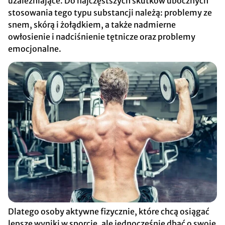
uzależniające. Do najczęstszych skutków ubocznych
stosowania tego typu substancji należą: problemy ze
snem, skórą i żołądkiem, a także nadmierne
owłosienie i nadciśnienie tętnicze oraz problemy
emocjonalne.
Dlatego osoby aktywne fizycznie, które chcą osiągać
lepsze wyniki w sporcie, ale jednocześnie dbać o swoje