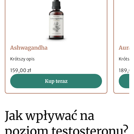
Ashwagandha
Aura
Krótszy opis
Krótszy
159,00 zł
189,00
Kup teraz
Jak wpływać na
poziom testosteronu?