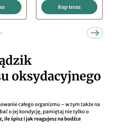
az
Kup teraz
ądzik
su oksydacyjnego
owanie całego organizmu – w tym także na
bać o jej kondycję, pamiętaj nie tylko o
z, ile śpisz i jak reagujesz na bodźce