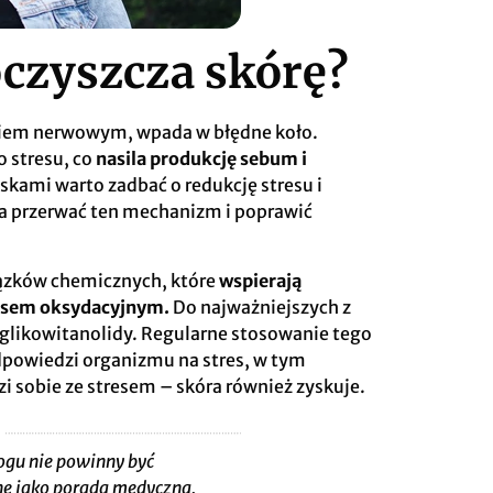
czyszcza skórę?
ciem nerwowym, wpada w błędne koło.
 stresu, co
nasila produkcję sebum i
skami warto zadbać o redukcję stresu i
ga przerwać ten mechanizm i poprawić
ązków chemicznych, które
wspierają
resem oksydacyjnym.
Do najważniejszych z
 i glikowitanolidy. Regularne stosowanie tego
dpowiedzi organizmu na stres, w tym
i sobie ze stresem – skóra również zyskuje.
ogu nie powinny być
e jako porada medyczna.