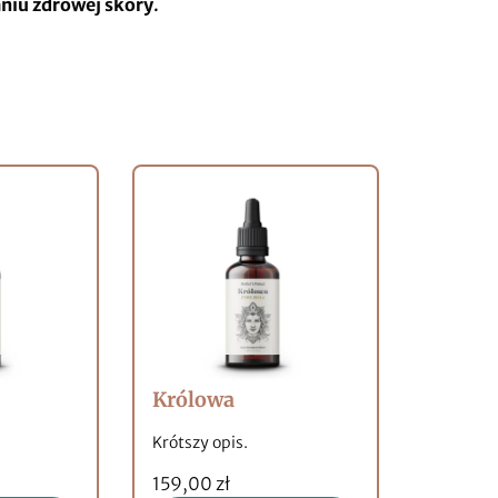
niu zdrowej skóry
.
Królowa
Gotu K
Krótszy opis.
Krótszy 
159,00 zł
149,00 