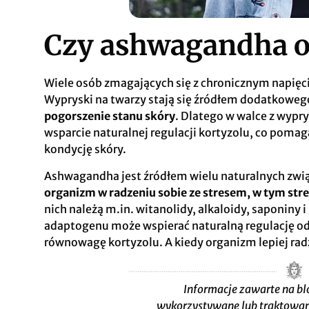
Czy ashwagandha o
Wiele osób zmagających się z chronicznym napię
Wypryski na twarzy stają się źródłem dodatkowego
pogorszenie stanu skóry
. Dlatego w walce z wypry
wsparcie naturalnej regulacji kortyzolu, co poma
kondycję skóry.
Ashwagandha jest źródłem wielu naturalnych zwi
organizm w radzeniu sobie ze stresem, w tym st
nich należą m.in. witanolidy, alkaloidy, saponiny
adaptogenu może wspierać naturalną regulację o
równowagę kortyzolu. A kiedy organizm lepiej radz
Informacje zawarte na bl
wykorzystywane lub traktowan