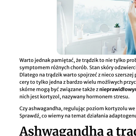
Warto jednak pamiętać, że trądzik to nie tylko pr
symptomem różnych chorób. Stan skóry odzwierci
Dlatego na trądzik warto spojrzeć z nieco szersze
cery to tylko jedna z bardzo wielu możliwych pr
skórne mogą być związane także z
nieprawidłowy
nich jest kortyzol, nazywany hormonem stresu.
Czy ashwagandha, regulując poziom kortyzolu we 
Sprawdź, co wiemy na temat działania adaptogenu
Ashwagandha a trą