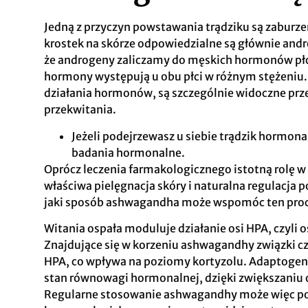
Jedną z przyczyn powstawania trądziku są zaburz
krostek na skórze odpowiedzialne są głównie andr
że androgeny zaliczamy do męskich hormonów płci
hormony występują u obu płci w różnym stężeniu.
działania hormonów, są szczególnie widoczne prze
przekwitania.
Jeżeli podejrzewasz u siebie trądzik hormonal
badania hormonalne.
Oprócz leczenia farmakologicznego istotną rolę 
właściwa pielęgnacja skóry i naturalna regulacja
jaki sposób ashwagandha może wspomóc ten pro
Witania ospała moduluje działanie osi HPA, czyl
Znajdujące się w korzeniu ashwagandhy związki
HPA, co wpływa na poziomy kortyzolu. Adaptogen
stan równowagi hormonalnej, dzięki zwiększaniu 
Regularne stosowanie ashwagandhy może więc p