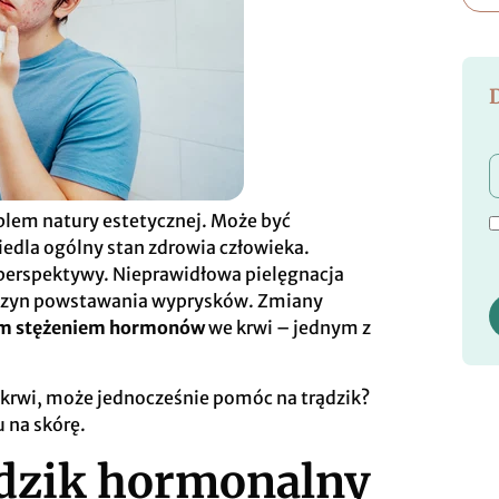
oblem natury estetycznej. Może być
edla ogólny stan zdrowia człowieka.
j perspektywy. Nieprawidłowa pielęgnacja
zyczyn powstawania wyprysków. Zmiany
m stężeniem hormonów
we krwi – jednym z
krwi, może jednocześnie pomóc na trądzik?
 na skórę.
dzik hormonalny