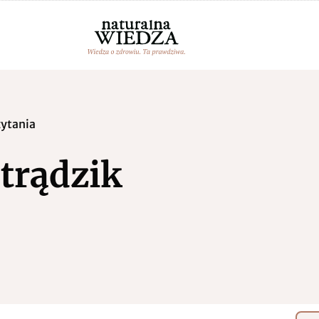
zytania
trądzik