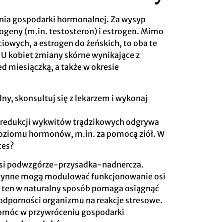
enia gospodarki hormonalnej. Za wysyp
ogeny (m.in. testosteron) i estrogen. Mimo
owych, a estrogen do żeńskich, to oba te
 U kobiet zmiany skórne wynikające z
d miesiączką, a także w okresie
ny, skonsultuj się z lekarzem i wykonaj
w redukcji wykwitów trądzikowych odgrywa
 poziomu hormonów, m.in. za pomocą ziół. W
ces?
i osi podwzgórze-przysadka-nadnercza.
 czynne mogą modulować funkcjonowanie osi
 ten w naturalny sposób pomaga osiągnąć
odporności organizmu na reakcje stresowe.
omóc w przywróceniu gospodarki