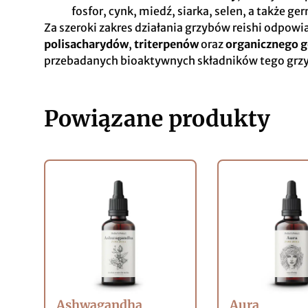
fosfor, cynk, miedź, siarka, selen, a także ge
Za szeroki zakres działania grzybów reishi odpo
polisacharydów
,
triterpenów
oraz
organicznego 
przebadanych bioaktywnych składników tego grz
Powiązane produkty
Ashwagandha
Aura