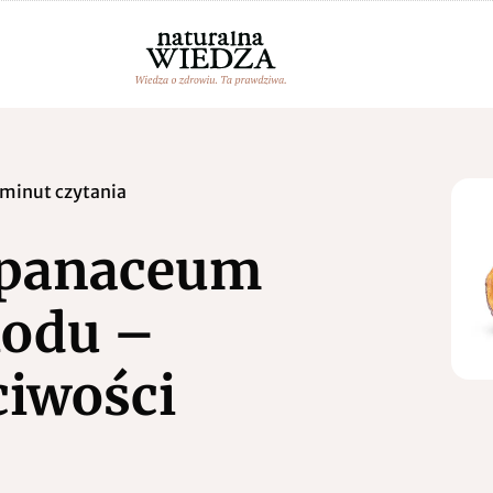
 minut czytania
– panaceum
odu –
ciwości