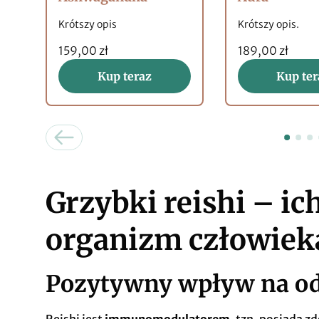
Krótszy opis
Krótszy opis.
159,00 zł
189,00 zł
Kup teraz
Kup ter
Grzybki reishi – ic
organizm człowieka
Pozytywny wpływ na o
Reishi jest
immunomodulatorem
, tzn. posiada 