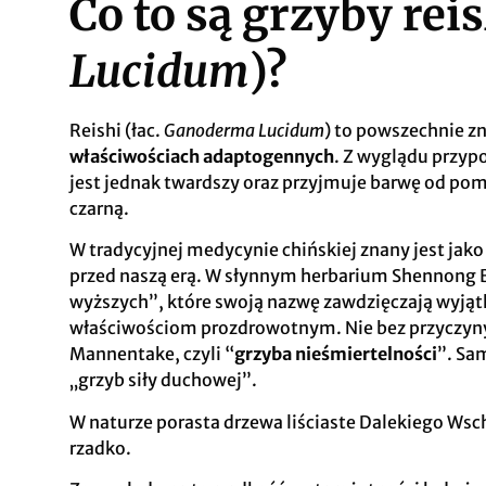
Co to są grzyby reis
Lucidum
)?
Reishi (łac.
Ganoderma Lucidum
) to powszechnie 
właściwościach adaptogennych
. Z wyglądu przyp
jest jednak twardszy oraz przyjmuje barwę od po
czarną.
W tradycyjnej medycynie chińskiej znany jest jako
przed naszą erą. W słynnym herbarium Shennong Ben
wyższych”, które swoją nazwę zawdzięczają wyją
właściwościom prozdrowotnym. Nie bez przyczyny 
Mannentake, czyli “
grzyba nieśmiertelności
”. Sa
„grzyb siły duchowej”.
W naturze porasta drzewa liściaste Dalekiego W
rzadko.