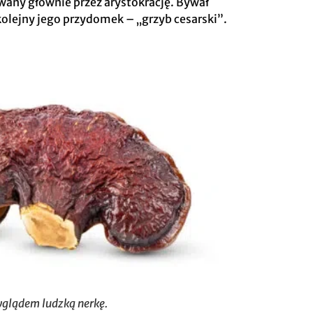
ywany głównie przez arystokrację. Bywał
kolejny jego przydomek – „grzyb cesarski”.
yglądem ludzką nerkę.