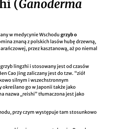
hi (
Ganoderma
znany w medycynie Wschodu
grzyb o
omina znaną z polskich lasów hubę drzewną,
marańczowej, przez kasztanową, aż po niemal
 grzyb lingzhi i stosowany jest od czasów
 Cao Jing zaliczany jest do tzw. “ziół
tkowo silnym i wszechstronnym
określano go w Japonii także jako
ma nazwa „reishi” tłumaczona jest jako
schodu, przy czym występuje tam stosunkowo