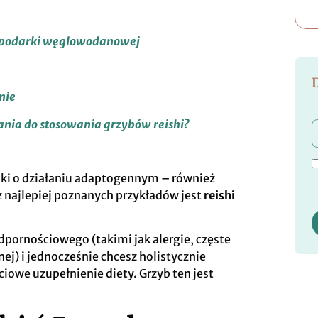
gospodarki węglowodanowej
nie
zania do stosowania grzybów reishi?
nki o działaniu adaptogennym – również
 z najlepiej poznanych przykładów jest
reishi
dpornościowego (takimi jak alergie, częste
j) i jednocześnie chcesz holistycznie
iowe uzupełnienie diety. Grzyb ten jest