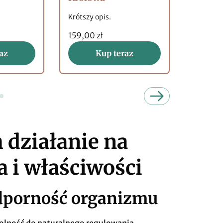
Krótszy opis.
Krótszy 
159,00 zł
149,00 
az
Kup teraz
h działanie na
 i właściwości
dporność organizmu
zdolność do naturalnego regulowania