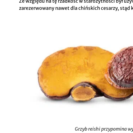
Ze względu na tę rzadkość w starożytności był uż
zarezerwowany nawet dla chińskich cesarzy, stąd 
Grzyb reishi przypomina w