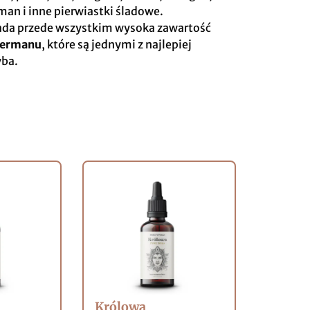
rman i inne pierwiastki śladowe.
wiada przede wszystkim wysoka zawartość
germanu
, które są jednymi z najlepiej
yba.
Królowa
Gotu K