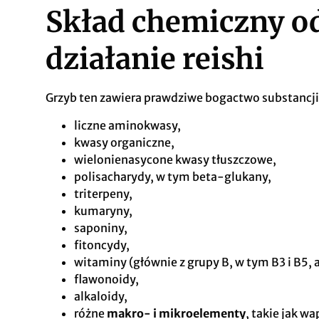
Skład chemiczny o
działanie reishi
Grzyb ten zawiera prawdziwe bogactwo substancji 
liczne aminokwasy,
kwasy organiczne,
wielonienasycone kwasy tłuszczowe,
polisacharydy, w tym beta-glukany,
triterpeny,
kumaryny,
saponiny,
fitoncydy,
witaminy (głównie z grupy B, w tym B3 i B5, a 
flawonoidy,
alkaloidy,
różne
makro- i mikroelementy
, takie jak w