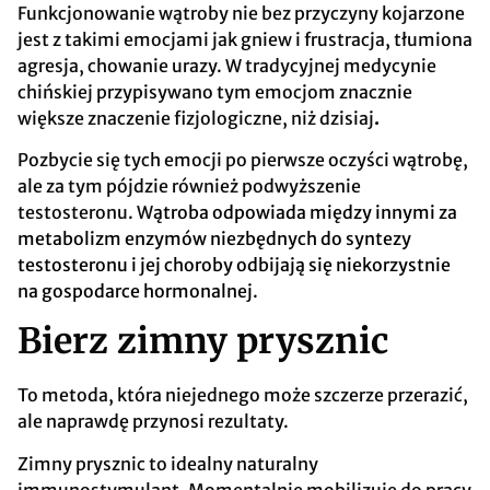
Funkcjonowanie wątroby nie bez przyczyny kojarzone
jest z takimi emocjami jak gniew i frustracja, tłumiona
agresja, chowanie urazy. W tradycyjnej medycynie
chińskiej przypisywano tym emocjom znacznie
większe znaczenie fizjologiczne, niż dzisiaj
.
Pozbycie się tych emocji po pierwsze oczyści wątrobę,
ale za tym pójdzie również podwyższenie
testosteronu. W
ątroba odpowiada między innymi za
metabolizm enzymów niezbędnych do syntezy
testosteronu i jej choroby odbijają się niekorzystnie
na gospodarce hormonalnej.
Bierz zimny prysznic
To metoda, która niejednego może szczerze przerazić,
ale naprawdę przynosi rezultaty.
Zimny prysznic to idealny naturalny
immunostymulant. Momentalnie mobilizuje do pracy