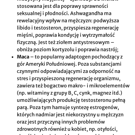
stosowana jest dla poprawy sprawności
seksualnej i płodności. Ashwagandha ma
rewelacyjny wpływ na mężczyzn: podwyższa
libido i testosteron, przyspiesza regenerację
mięśni, poprawia kondycję i wytrzymałość
fizyczną. Jest też ziołem antystresowym –
obniża poziom kortyzolu i poprawia nastrój;
Maca
– to popularny adaptogen pochodzący z
gór Ameryki Południowej. Poza substancjami
czynnymi odpowiadającymi za odporność na
stres i przyspieszoną regenerację organizmu,
zawiera też bogactwo makro- i mikroelementów
(np. witaminy z grupy B, C, cynk, magnez itd.)
umożliwiających produkcję testosteronu pełną
parą. Poza tym hamuje syntezę estrogenów,
których nadmiar jest niekorzystny u mężczyzn
oraz jest przyczyną innych problemów
zdrowotnych również u kobiet, np. otyłości,