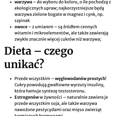
warzywa
– do wyboru do koloru, o ile pochodzą z
ekologicznych upraw; najkorzystniejsze będą
warzywa zielone bogate w magnez i cynk, np.
szpinak
owoce
– z umiarem – są źródłem cennych
witamin i mikroelementów, ale także zawierają
zwykle znacznie więcej cukrów niż warzywa;
Dieta – czego
unikać?
Przede wszystkim –
węglowodanów prostych
!
Cukry powodują gwałtowne wyrzuty insuliny,
która hamuje syntezę testosteronu.
Estrogenów
w żywności – naturalnie zawiera je
przede wszystkim soja, ale także warzywa
nawożone pestycydami oraz mięso zwierząt
karmionych hormonami.