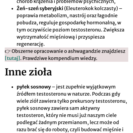
chorób krążenia i problemów psychicznych,
Żeń-szeń syberyjski
(Eleuterokok kolczasty) –
poprawia metabolizm, nastrój oraz łagodnie
pobudza, reguluje gospodarkę hormonalną, w
tym oczywiście poziom testosteronu. Zwiększa
wytrzymałość mięśniową i przyspiesza
regenerację.
👉 Obszerne opracowanie o ashwagandzie znajdziesz
[tutaj]
. Prawdziwe kompendium wiedzy.
Inne zioła
pyłek sosnowy
– jest zupełnie wyjątkowym
źródłem testosteronu w naturze. Podczas gdy
wiele ziół zawiera tylko prekursory testosteronu,
pyłek sosnowy zawiera sam aktywny
testosteron, który nie musi już naszym ciele
podlegać żadnym przemianom, lecz może od
razu brać się do roboty, czyli budować mięśnie i