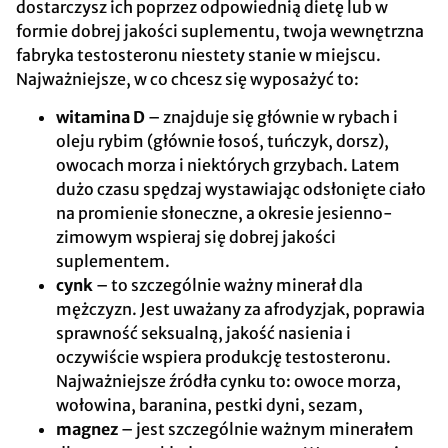
dostarczysz ich poprzez odpowiednią dietę lub w
formie dobrej jakości suplementu, twoja wewnętrzna
fabryka testosteronu niestety stanie w miejscu.
Najważniejsze, w co chcesz się wyposażyć to:
witamina D
– znajduje się głównie w rybach i
oleju rybim (głównie łosoś, tuńczyk, dorsz),
owocach morza i niektórych grzybach. Latem
dużo czasu spędzaj wystawiając odsłonięte ciało
na promienie słoneczne, a okresie jesienno-
zimowym wspieraj się dobrej jakości
suplementem.
cynk
– to szczególnie ważny minerał dla
mężczyzn. Jest uważany za afrodyzjak, poprawia
sprawność seksualną, jakość nasienia i
oczywiście wspiera produkcję testosteronu.
Najważniejsze źródła cynku to: owoce morza,
wołowina, baranina, pestki dyni, sezam,
magnez
– jest szczególnie ważnym minerałem