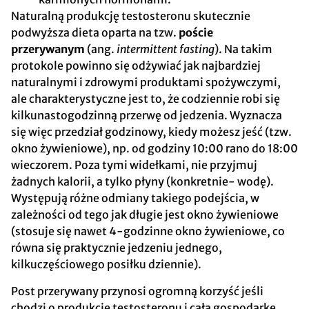
Naturalną produkcję testosteronu skutecznie
podwyższa dieta oparta na tzw.
poście
przerywanym
(ang.
intermittent fasting
). Na takim
protokole powinno się odżywiać jak najbardziej
naturalnymi i zdrowymi produktami spożywczymi,
ale charakterystyczne jest to, że codziennie robi się
kilkunastogodzinną przerwę od jedzenia. Wyznacza
się więc przedział godzinowy, kiedy możesz jeść (tzw.
okno żywieniowe), np. od godziny 10:00 rano do 18:00
wieczorem. Poza tymi widełkami, nie przyjmuj
żadnych kalorii, a tylko płyny (konkretnie- wodę).
Występują różne odmiany takiego podejścia, w
zależności od tego jak długie jest okno żywieniowe
(stosuje się nawet 4-godzinne okno żywieniowe, co
równa się praktycznie jedzeniu jednego,
kilkuczęściowego posiłku dziennie).
Post przerywany przynosi ogromną korzyść jeśli
chodzi o produkcję testosteronu i całą gospodarkę