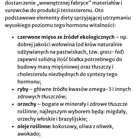
dostarczenie „wewnętrznej fabryce” materiałów i
surowców do produkcji testosteronu. Oto
podstawowe elementy diety sprzyjającej utrzymaniu
wysokiego poziomu tego hormonu witalności:
czerwone mięso ze źródeł ekologicznych
– np.
dobrej jakości wołowina (od krów naturalnie
odżywianych na pastwiskach, tzw.
grass-fed
)
zapewni solidną ilość białka potrzebnego do
budowy masy mięśniowej oraz tłuszczy i
cholesterolu niezbędnych do syntezy tego
hormonu;
ryby
– główne źródło kwasów omega-3 i innych
zdrowych tłuszczów;
orzechy
– bogate w minerały i zdrowe tłuszcze
roślinne, najlepszym wyborem będą: migdały,
orzechy włoskie i brazylijskie;
oleje roślinne:
kokosowy, oliwa z oliwek,
awokado;