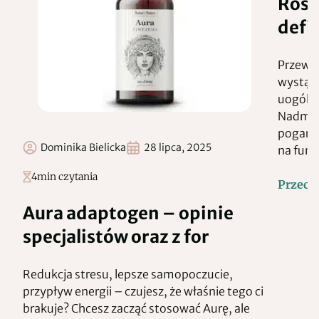
Rośl
defin
Przewle
wystąpi
uogólni
Nadmiar
pogarsz
Dominika Bielicka
28 lipca, 2025
na funk
4
min czytania
Przeczy
Aura adaptogen – opinie
specjalistów oraz z for
Redukcja stresu, lepsze samopoczucie,
przypływ energii – czujesz, że właśnie tego ci
brakuje? Chcesz zacząć stosować Aurę, ale