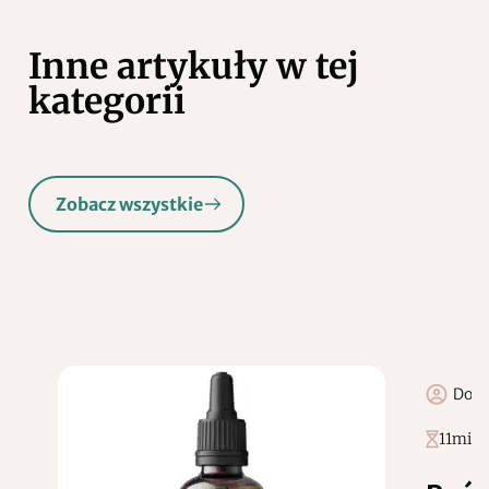
Inne artykuły w tej
kategorii
Zobacz wszystkie
Domi
11
min 