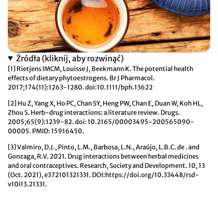
Źródła (kliknij, aby rozwinąć)
[1] Rietjens IMCM, Louisse J, Beekmann K. The potential health
effects of dietary phytoestrogens. Br J Pharmacol.
2017;174(11):1263-1280. doi:10.1111/bph.13622
[2] Hu Z, Yang X, Ho PC, Chan SY, Heng PW, Chan E, Duan W, Koh HL,
Zhou S. Herb-drug interactions: a literature review. Drugs.
2005;65(9):1239-82. doi: 10.2165/00003495-200565090-
00005. PMID: 15916450.
[3] Valmiro, D.J., Pinto, L.M., Barbosa, L.N., Araújo, L.B.C. de . and
Gonzaga, R.V. 2021. Drug interactions between herbal medicines
and oral contraceptives. Research, Society and Development. 10, 13
(Oct. 2021), e372101321331. DOI:https://doi.org/10.33448/rsd-
v10i13.21331.