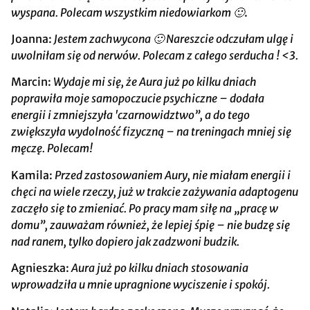
wyspana. Polecam wszystkim niedowiarkom 🙂
.
Joanna:
Jestem zachwycona 🙂 Nareszcie odczułam ulgę i
uwolniłam się od nerwów. Polecam z całego serducha ! <3.
Marcin:
Wydaje mi się, że Aura już po kilku dniach
poprawiła moje samopoczucie psychiczne – dodała
energii i zmniejszyła 'czarnowidztwo”, a do tego
zwiększyła wydolność fizyczną – na treningach mniej się
męczę. Polecam!
Kamila:
Przed zastosowaniem Aury, nie miałam energii i
chęci na wiele rzeczy, już w trakcie zażywania adaptogenu
zaczęło się to zmieniać. Po pracy mam siłę na „pracę w
domu”, zauważam również, że lepiej śpię – nie budzę się
nad ranem, tylko dopiero jak zadzwoni budzik.
Agnieszka:
Aura już po kilku dniach stosowania
wprowadziła u mnie upragnione wyciszenie i spokój.