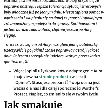
Natalia:
Jestem bardzo zaskoczona. Muszę przyznać, że
poprawa nastroju i lepsza tolerancja sytuacji stresowych
były widoczne już po jednym dniu. Niezastąpiona pomoc w
wyciszeniu i skupieniu się na danej czynności i spokojnym
zrównoważonym podejściu do sprawy. Spróbowałam i
jestem bardzo zadowolona, chętnie jeszcze po Aurę
sięgnę.
Tomasz:
Zacząłem od Aury i wziąłem jedną buteleczkę.
Rzeczywiście po jakimś czasie poprawia nastrój i jakość
dnia. Polecam szczególnie ludziom, którym przeszkadza
gonitwa myśli.
Więcej opinii użytkowników o adaptogenie Aura
znajdziesz na
stronie produktu
w sekcji
„Opinie”. Stosujesz preparat? Twoja ocena jest
ważna dla nas i dla całej społeczności Mother’s
Protect. Napisz, co zmieniło się w twoim życiu.
Jak smakuje