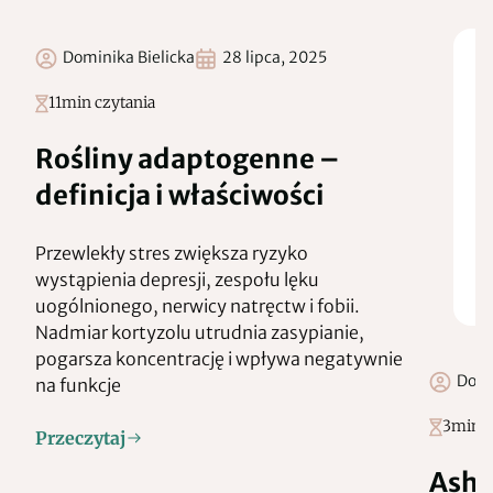
Dominika Bielicka
28 lipca, 2025
11
min czytania
Rośliny adaptogenne –
definicja i właściwości
Przewlekły stres zwiększa ryzyko
wystąpienia depresji, zespołu lęku
uogólnionego, nerwicy natręctw i fobii.
Nadmiar kortyzolu utrudnia zasypianie,
pogarsza koncentrację i wpływa negatywnie
Domi
na funkcje
3
min c
Przeczytaj
Ashw