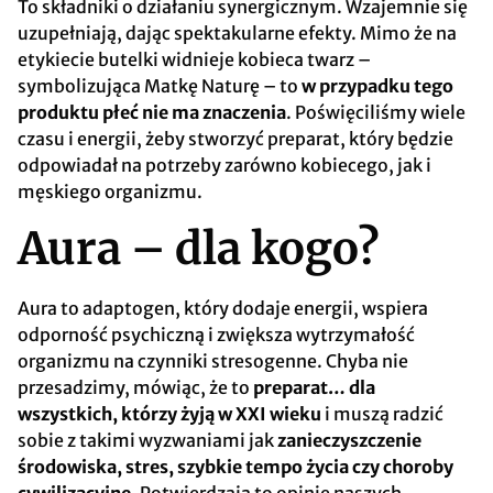
To składniki o działaniu synergicznym. Wzajemnie się
uzupełniają, dając spektakularne efekty. Mimo że na
etykiecie butelki widnieje kobieca twarz –
symbolizująca Matkę Naturę – to
w przypadku tego
produktu płeć nie ma znaczenia
. Poświęciliśmy wiele
czasu i energii, żeby stworzyć preparat, który będzie
odpowiadał na potrzeby zarówno kobiecego, jak i
męskiego organizmu.
Aura – dla kogo?
Aura to adaptogen, który dodaje energii, wspiera
odporność psychiczną i zwiększa wytrzymałość
organizmu na czynniki stresogenne. Chyba nie
przesadzimy, mówiąc, że to
preparat… dla
wszystkich, którzy żyją w XXI wieku
i muszą radzić
sobie z takimi wyzwaniami jak
zanieczyszczenie
środowiska, stres, szybkie tempo życia czy choroby