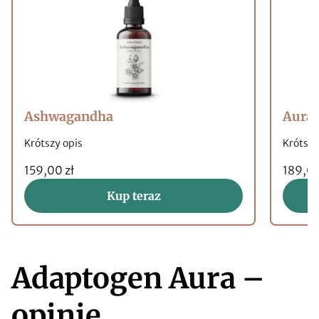
Ashwagandha
Aura
Krótszy opis
Krótszy
159,00 zł
189,00
Kup teraz
Adaptogen Aura –
opinie