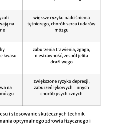
zol i
większe ryzyko nadciśnienia
wają na
tętniczego, chorób serca i udarów
śne
mózgu
hy
zaburzenia trawienia, zgaga,
nie kwasu
niestrawność, zespół jelita
drażliwego
zwiększone ryzyko depresji,
ywa na
zaburzeń lękowych i innych
 mózgu
chorób psychicznych
esu i stosowanie skutecznych technik
ymania optymalnego zdrowia fizycznego i