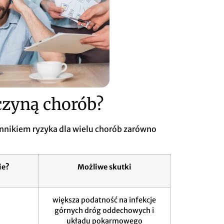
czyną chorób?
ynnikiem ryzyka dla wielu chorób zarówno
ie?
Możliwe skutki
większa podatność na infekcje
górnych dróg oddechowych i
układu pokarmowego