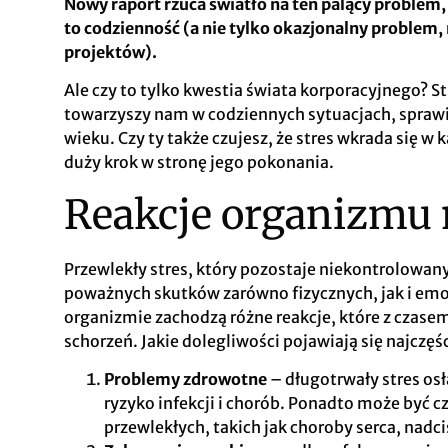
Nowy raport rzuca światło na ten palący problem
to codzienność (a nie tylko okazjonalny problem,
projektów).
Ale czy to tylko kwestia świata korporacyjnego? S
towarzyszy nam w codziennych sytuacjach, sprawia
wieku. Czy ty także czujesz, że stres wkrada się w
duży krok w stronę jego pokonania.
Reakcje organizmu n
Przewlekły stres, który pozostaje niekontrolowan
poważnych skutków zarówno fizycznych, jak i emo
organizmie zachodzą różne reakcje, które z czas
schorzeń. Jakie dolegliwości pojawiają się najczęśc
Problemy zdrowotne
– długotrwały stres os
ryzyko infekcji i chorób. Ponadto może być c
przewlekłych, takich jak choroby serca, nadc