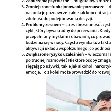
Zaburzenia psychiczne
– długofalowo może ro
Zmniejszone funkcjonowanie poznawcze
– d
na funkcje poznawcze, takie jak koncentracj
zdolność do podejmowania decyzji.
Problemy ze snem
– stres i bezsenność częst
cykl, który bywa trudny do przerwania. Kiedy
przepełniony myślami i obawami, co prowadz
budzenia się w nocy. Często wynika to z faktu
aktywacji układu współczulnego, co podnosi 
Zwiększone ryzyko uzależnień
– wieczorna l
po trudnej rozmowie? Niektóre osoby zmagaj
sięgają po używki, takie jak alkohol, narkot
emocje. To z kolei może prowadzić do rozwoj