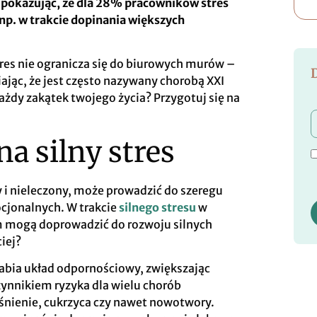
, pokazując, że dla 28% pracowników stres
 np. w trakcie dopinania większych
tres nie ogranicza się do biurowych murów –
jąc, że jest często nazywany chorobą XXI
 każdy zakątek twojego życia? Przygotuj się na
a silny stres
y i nieleczony, może prowadzić do szeregu
cjonalnych. W trakcie
silnego stresu
w
em mogą doprowadzić do rozwoju silnych
iej?
łabia układ odpornościowy, zwiększając
zynnikiem ryzyka dla wielu chorób
iśnienie, cukrzyca czy nawet nowotwory.