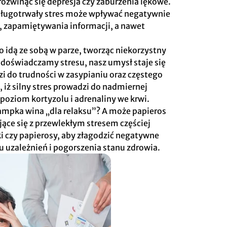
zwinąć się depresja czy zaburzenia lękowe.
ługotrwały stres może wpływać negatywnie
a, zapamiętywania informacji, a nawet
o idą ze sobą w parze, tworząc niekorzystny
 doświadczamy stresu, nasz umysł staje się
i do trudności w zasypianiu oraz częstego
, iż silny stres prowadzi do nadmiernej
poziom kortyzolu i adrenaliny we krwi.
ampka wina „dla relaksu”? A może papieros
ące się z przewlekłym stresem częściej
yki czy papierosy, aby złagodzić negatywne
u uzależnień i pogorszenia stanu zdrowia.