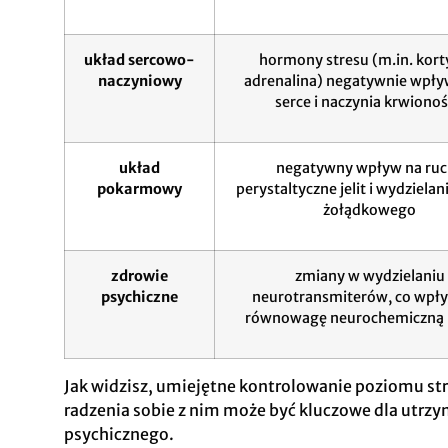
układ sercowo-
hormony stresu (m.in. korty
naczyniowy
adrenalina) negatywnie wpły
serce i naczynia krwiono
układ
negatywny wpływ na ruc
pokarmowy
perystaltyczne jelit i wydziela
żołądkowego
zdrowie
zmiany w wydzielaniu
psychiczne
neurotransmiterów, co wpł
równowagę neurochemiczną
Jak widzisz, umiejętne kontrolowanie poziomu str
radzenia sobie z nim może być kluczowe dla utrz
psychicznego.