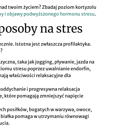
ę nad twoim życiem? Zbadaj poziom kortyzolu
rmy i objawy podwyższonego hormonu stresu
.
posoby na stres
znie. Istotna jest zwłaszcza profilaktyka.
m?
zyczna, taka jak jogging, pływanie, jazda na
iomu stresu poprzez uwalnianie endorfin,
ają właściwości relaksacyjne dla
 oddychanie i progresywna relaksacja
e, które pomagają zmniejszyć napięcie
ch posiłków, bogatych w warzywa, owoce,
ła białka pomaga w utrzymaniu równowagi
ucia.