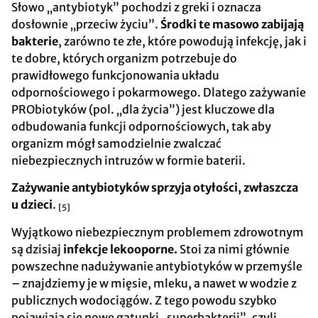
Słowo „antybiotyk” pochodzi z greki i oznacza
dosłownie „przeciw życiu”.
Środki te masowo zabijają
bakterie
, zarówno te złe, które powodują infekcję, jak i
te dobre, których organizm potrzebuje do
prawidłowego funkcjonowania układu
odpornościowego i pokarmowego. Dlatego zażywanie
PRObiotyków (pol. „dla życia”) jest kluczowe dla
odbudowania funkcji odpornościowych, tak aby
organizm mógł samodzielnie zwalczać
niebezpiecznych intruzów w formie baterii.
Zażywanie antybiotyków sprzyja otyłości, zwłaszcza
u dzieci
.
[5]
Wyjątkowo niebezpiecznym problemem zdrowotnym
są dzisiaj
infekcje lekooporne.
Stoi za nimi głównie
powszechne nadużywanie antybiotyków w przemyśle
– znajdziemy je w mięsie, mleku, a nawet w wodzie z
publicznych wodociągów. Z tego powodu szybko
pojawiają się nowe gatunki „superbakterii”, czyli