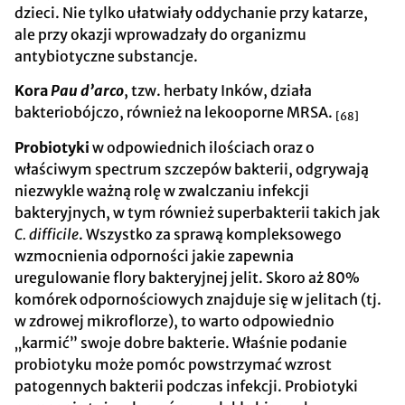
dzieci. Nie tylko ułatwiały oddychanie przy katarze,
ale przy okazji wprowadzały do organizmu
antybiotyczne substancje.
Kora
Pau d’arco
, tzw. herbaty Inków, działa
bakteriobójczo, również na lekooporne MRSA.
[68]
Probiotyki
w odpowiednich ilościach oraz o
właściwym spectrum szczepów bakterii, odgrywają
niezwykle ważną rolę w zwalczaniu infekcji
bakteryjnych, w tym również superbakterii takich jak
C. difficile
. Wszystko za sprawą kompleksowego
wzmocnienia odporności jakie zapewnia
uregulowanie flory bakteryjnej jelit. Skoro aż 80%
komórek odpornościowych znajduje się w jelitach (tj.
w zdrowej mikroflorze), to warto odpowiednio
„karmić” swoje dobre bakterie. Właśnie podanie
probiotyku może pomóc powstrzymać wzrost
patogennych bakterii podczas infekcji. Probiotyki