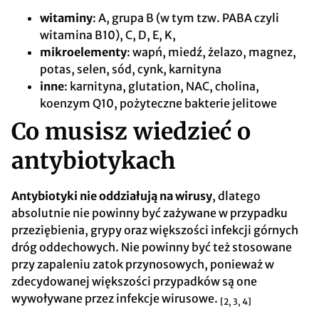
witaminy
: A, grupa B (w tym tzw. PABA czyli
witamina B10), C, D, E, K,
mikroelementy
: wapń, miedź, żelazo, magnez,
potas, selen, sód, cynk, karnityna
inne
: karnityna, glutation, NAC, cholina,
koenzym Q10, pożyteczne bakterie jelitowe
Co musisz wiedzieć o
antybiotykach
Antybiotyki nie oddziałują na wirusy
, dlatego
absolutnie nie powinny być zażywane w przypadku
przeziębienia, grypy oraz większości infekcji górnych
dróg oddechowych. Nie powinny być też stosowane
przy zapaleniu zatok przynosowych, ponieważ w
zdecydowanej większości przypadków są one
wywoływane przez infekcje wirusowe.
[2, 3, 4]