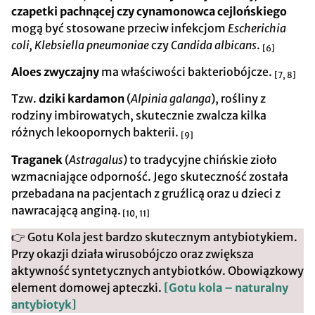
czapetki pachnącej czy cynamonowca cejlońskiego
mogą być stosowane przeciw infekcjom
Escherichia
coli, Klebsiella pneumoniae
czy
Candida albicans
.
[6]
Aloes zwyczajny
ma właściwości bakteriobójcze.
[7, 8]
Tzw.
dziki kardamon
(
Alpinia galanga
), rośliny z
rodziny imbirowatych, skutecznie zwalcza kilka
różnych lekoopornych bakterii.
[9]
Traganek
(
Astragalus
) to tradycyjne chińskie zioło
wzmacniające odporność. Jego skuteczność została
przebadana na pacjentach z gruźlicą oraz u dzieci z
nawracającą anginą.
[10, 11]
👉 Gotu Kola jest bardzo skutecznym antybiotykiem.
Przy okazji działa wirusobójczo oraz zwiększa
aktywność syntetycznych antybiotków. Obowiązkowy
element domowej apteczki.
[Gotu kola – naturalny
antybiotyk]