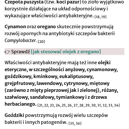
Czepota puszysta
(tzw.
koci pazur
) to zioło wyjątkowo
korzystnie działające na układ odpornościowy i
wykazujące właściwości antybakteryjne.
[18, 19]
Cynamon
oraz
oregano
skutecznie powstrzymują
rozwój opornych na antybiotyki szczepów bakterii
Campylobacter.
[20]
👉 Sprawdź
[jak stosować olejek z oregano]
Właściwości antybakteryjne mają też inne
olejki
eteryczne, w szczególności anyżowy, cynamonowy,
goździkowy, kminkowy, eukaliptusowy,
grejpfrutowy, lawendowy, cytrynowy, miętowy
(zarówno z mięty pieprzowej jak i zielonej), różany,
szałwiowy, sandałowy, tymiankowy i z drzewa
herbacianego.
[21, 22, 23, 24, 25, 26, 27, 28, 29, 30, 31, 32, 33, 34]
Goździki
powstrzymują rozwój wielu szczepów
bakterii i innych patogenów.
[35, 36]