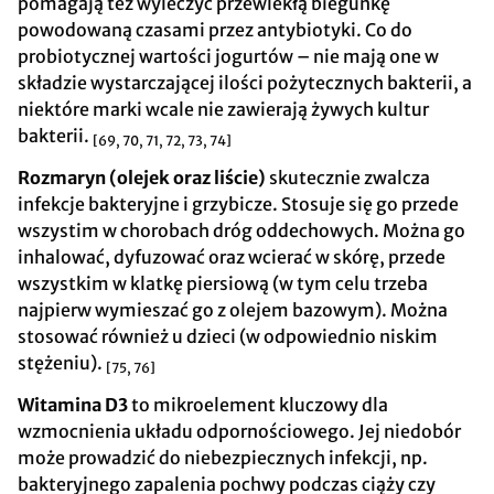
pomagają też wyleczyć przewlekłą biegunkę
powodowaną czasami przez antybiotyki. Co do
probiotycznej wartości jogurtów – nie mają one w
składzie wystarczającej ilości pożytecznych bakterii, a
niektóre marki wcale nie zawierają żywych kultur
bakterii.
[69, 70, 71, 72, 73, 74]
Rozmaryn
(olejek oraz liście)
skutecznie zwalcza
infekcje bakteryjne i grzybicze. Stosuje się go przede
wszystim w chorobach dróg oddechowych. Można go
inhalować, dyfuzować oraz wcierać w skórę, przede
wszystkim w klatkę piersiową (w tym celu trzeba
najpierw wymieszać go z olejem bazowym). Można
stosować również u dzieci (w odpowiednio niskim
stężeniu).
[75, 76]
Witamina D3
to mikroelement kluczowy dla
wzmocnienia układu odpornościowego. Jej niedobór
może prowadzić do niebezpiecznych infekcji, np.
bakteryjnego zapalenia pochwy podczas ciąży czy