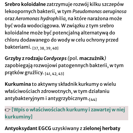
Srebro koloidalne
zatrzymuje rozwój kilku szczepów
lekoopornych bakterii, w tym
Pseudomonas aeruginosa
oraz
Aeromonas hydrophilia,
na które narażona może
być woda wodociągowa. W związku z tym srebro
koloidalne może być potencjalną alternatywą do
chloru dodawanego do wody w celu ochrony przed
bakteriami.
[37, 38, 39, 40]
Grzyby z rodzaju
Cordyceps
(
pol.
maczużnik
)
zapobiegają rozwojowi patogennych bakterii, w tym
prątków gruźlicy.
[41, 42, 43]
Kurkumina
to aktywny składnik kurkumy o wielu
właściwościach zdrowotnych, w tym działaniu
antybakteryjnym i antygrzybicznym.
[44]
👉
[Wpis o właściwościach kurkumy i zawartej w niej
kurkuminy]
Antyoksydant EGCG
uzyskiwany z
zielonej herbaty