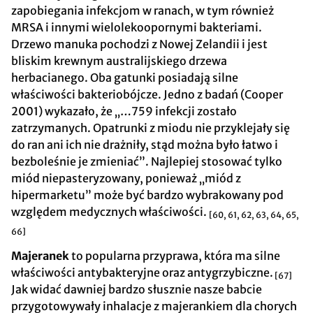
zapobiegania infekcjom w ranach, w tym również
MRSA i innymi wielolekoopornymi bakteriami.
Drzewo manuka pochodzi z Nowej Zelandii i jest
bliskim krewnym australijskiego drzewa
herbacianego. Oba gatunki posiadają silne
właściwości bakteriobójcze. Jedno z badań (Cooper
2001) wykazało, że „…759 infekcji zostało
zatrzymanych. Opatrunki z miodu nie przyklejały się
do ran ani ich nie drażniły, stąd można było łatwo i
bezboleśnie je zmieniać”. Najlepiej stosować tylko
miód niepasteryzowany, ponieważ „miód z
hipermarketu” może być bardzo wybrakowany pod
względem medycznych właściwości.
[60, 61, 62, 63, 64, 65,
66]
Majeranek
to popularna przyprawa, która ma silne
właściwości antybakteryjne oraz antygrzybiczne.
[67]
Jak widać dawniej bardzo słusznie nasze babcie
przygotowywały inhalacje z majerankiem dla chorych