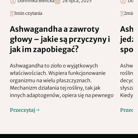
Dominika Bielicka
28 lipca, 2025
Domi
3
min czytania
2
min c
Ashwagandha a zawroty
Ashw
głowy – jakie są przyczyny i
jedz
jak im zapobiegać?
spoż
Ashwagandha to zioło o wyjątkowych
Ashwaga
właściwościach. Wspiera funkcjonowanie
roślin 
organizmu na wielu płaszczyznach.
decyduj
Mechanizm działania tej rośliny, tak jak
słysząc
innych adaptogenów, opiera się na pewnego
Kiedy 
Przeczytaj
Przeczy