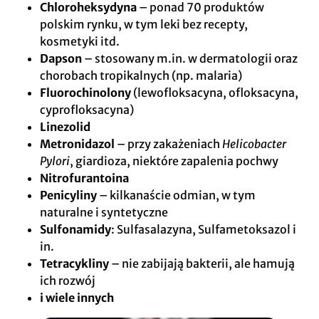
Chloroheksydyna
– ponad 70 produktów
polskim rynku, w tym leki bez recepty,
kosmetyki itd.
Dapson
– stosowany m.in. w dermatologii oraz
chorobach tropikalnych (np. malaria)
Fluorochinolony
(lewofloksacyna, ofloksacyna,
cyprofloksacyna)
Linezolid
Metronidazol
– przy zakażeniach
Helicobacter
Pylori
, giardioza, niektóre zapalenia pochwy
Nitrofurantoina
Penicyliny
– kilkanaście odmian, w tym
naturalne i syntetyczne
Sulfonamidy
: Sulfasalazyna, Sulfametoksazol i
in.
Tetracykliny
– nie zabijają bakterii, ale hamują
ich rozwój
i wiele innych