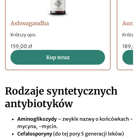
Ashwagandha
Aura
Krótszy opis
Krótszy
159,00 zł
189,00
Kup teraz
Rodzaje syntetycznych
antybiotyków
Aminoglikozydy
– zwykle nazwy o końcówkach -
mycyna, -mycin.
Cefalosporyny
(do tej pory 5 generacji leków)