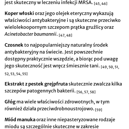
jest skuteczny w leczeniu infekcji MRSA.
[45, 46]
Koper włoski
oraz jego olejek eteryczny wykazują
właściwości antybakteryjne i są skuteczne przeciwko
wielolekoopornym szczepom prątka gruźlicy oraz
Acinetobacter baumannii
.
[47, 48]
Czosnek
to najpopularniejszy naturalny środek
antybakteryjny na świecie. Jest powszechnie
dostępny praktycznie wszędzie, a biorąc pod uwagę
jego skuteczność jest wręcz śmiesznie tani.
[49, 50, 51,
52, 53, 54, 55]
Ekstrakt z pestek grejpfruta
skutecznie zwalcza kilka
szczepów patogennych bakterii.
[56, 57, 58]
Głóg
ma wiele właściwości zdrowotnych, w tym
również działa przeciwdrobnoustrojowo.
[59]
Miód manuka
oraz inne niepasteryzowane rodzaje
miodu są szczególnie skuteczne w zakresie