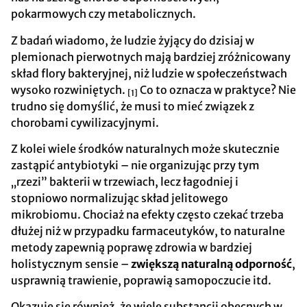
pokarmowych czy metabolicznych.
Z badań wiadomo, że ludzie żyjący do dzisiaj w
plemionach pierwotnych mają bardziej zróżnicowany
skład flory bakteryjnej, niż ludzie w społeczeństwach
wysoko rozwiniętych.
Co to oznacza w praktyce? Nie
[1]
trudno się domyślić, że musi to mieć związek z
chorobami cywilizacyjnymi.
Z kolei wiele środków naturalnych może skutecznie
zastąpić antybiotyki – nie organizując przy tym
„rzezi” bakterii w trzewiach, lecz łagodniej i
stopniowo normalizując skład jelitowego
mikrobiomu. Chociaż na efekty często czekać trzeba
dłużej niż w przypadku farmaceutyków, to naturalne
metody zapewnią poprawę zdrowia w bardziej
holistycznym sensie –
zwiększą naturalną odporność
,
usprawnią trawienie, poprawią samopoczucie itd.
Okazuje się również, że wiele substancji obecnych w