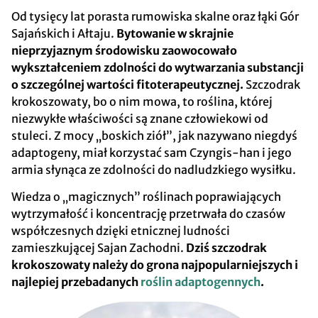
Od tysięcy lat porasta rumowiska skalne oraz łąki Gór
Sajańskich i Ałtaju.
Bytowanie w skrajnie
nieprzyjaznym środowisku zaowocowało
wykształceniem zdolności do wytwarzania substancji
o szczególnej wartości fitoterapeutycznej.
Szczodrak
krokoszowaty, bo o nim mowa, to roślina, której
niezwykłe właściwości są znane człowiekowi od
stuleci. Z mocy „boskich ziół”, jak nazywano niegdyś
adaptogeny, miał korzystać sam Czyngis-han i jego
armia słynąca ze zdolności do nadludzkiego wysiłku.
Wiedza o „magicznych” roślinach poprawiających
wytrzymałość i koncentrację przetrwała do czasów
współczesnych dzięki etnicznej ludności
zamieszkującej Sajan Zachodni.
Dziś szczodrak
krokoszowaty należy do grona najpopularniejszych i
najlepiej przebadanych
roślin adaptogennych
.