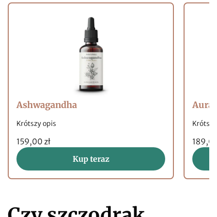
Ashwagandha
Aura
Krótszy opis
Krótszy
159,00 zł
189,00
Kup teraz
Czy szczodrak