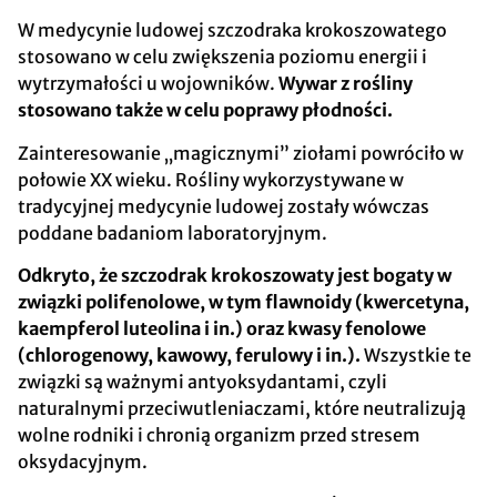
W medycynie ludowej szczodraka krokoszowatego
stosowano w celu zwiększenia poziomu energii i
wytrzymałości u wojowników.
Wywar z rośliny
stosowano także w celu poprawy płodności.
Zainteresowanie „magicznymi” ziołami powróciło w
połowie XX wieku. Rośliny wykorzystywane w
tradycyjnej medycynie ludowej zostały wówczas
poddane badaniom laboratoryjnym.
Odkryto, że szczodrak krokoszowaty jest bogaty w
związki polifenolowe, w tym flawnoidy (kwercetyna,
kaempferol luteolina i in.) oraz kwasy fenolowe
(chlorogenowy, kawowy, ferulowy i in.).
Wszystkie te
związki są ważnymi antyoksydantami, czyli
naturalnymi przeciwutleniaczami, które neutralizują
wolne rodniki i chronią organizm przed stresem
oksydacyjnym.