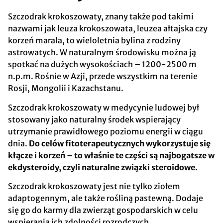
Szczodrak krokoszowaty, znany także pod takimi
nazwami jak leuza krokoszowata, leuzea ałtajska czy
korzeń marala, to wieloletnia bylina z rodziny
astrowatych. W naturalnym środowisku można ją
spotkać na dużych wysokościach – 1200-2500 m
n.p.m. Rośnie w Azji, przede wszystkim na terenie
Rosji, Mongolii i Kazachstanu.
Szczodrak krokoszowaty w medycynie ludowej był
stosowany jako naturalny środek wspierający
utrzymanie prawidłowego poziomu energii w ciągu
dnia
.
Do celów fitoterapeutycznych wykorzystuje się
kłącze i korzeń – to właśnie te części są najbogatsze w
ekdysteroidy, czyli naturalne związki steroidowe.
Szczodrak krokoszowaty jest nie tylko ziołem
adaptogennym, ale także rośliną pastewną. Dodaje
się go do karmy dla zwierząt gospodarskich w celu
wspierania ich zdolności rozrodczych.