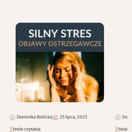
Dominika Bielicka
25 lipca, 2025
Domi
6
min czytania
6
min c