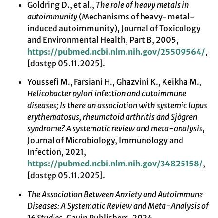
Goldring D., et al.,
The role of heavy metals in
autoimmunity
(Mechanisms of heavy-metal-
induced autoimmunity), Journal of Toxicology
and Environmental Health, Part B, 2005,
https://pubmed.ncbi.nlm.nih.gov/25509564/
,
[dostęp 05.11.2025].
Youssefi M., Farsiani H., Ghazvini K., Keikha M.,
Helicobacter pylori infection and autoimmune
diseases; Is there an association with systemic lupus
erythematosus, rheumatoid arthritis and Sjögren
syndrome? A systematic review and meta-analysis
,
Journal of Microbiology, Immunology and
Infection, 2021,
https://pubmed.ncbi.nlm.nih.gov/34825158/
,
[dostęp 05.11.2025].
The Association Between Anxiety and Autoimmune
Diseases: A Systematic Review and Meta-Analysis of
16 Studies
, Gavin Publishers, 2024,