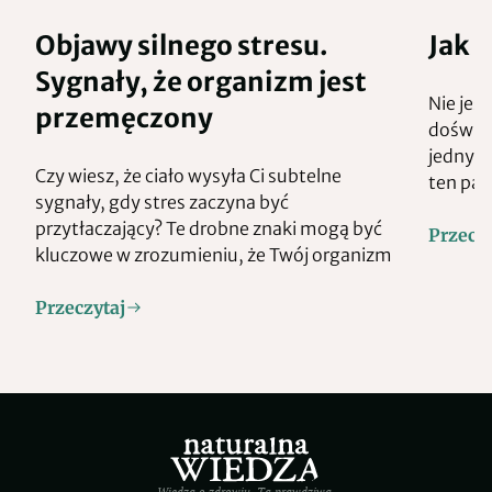
Objawy silnego stresu.
Jak 
Sygnały, że organizm jest
Nie jes
przemęczony
doświad
jednym 
Czy wiesz, że ciało wysyła Ci subtelne
ten pal
sygnały, gdy stres zaczyna być
przytłaczający? Te drobne znaki mogą być
Przeczy
kluczowe w zrozumieniu, że Twój organizm
Przeczytaj