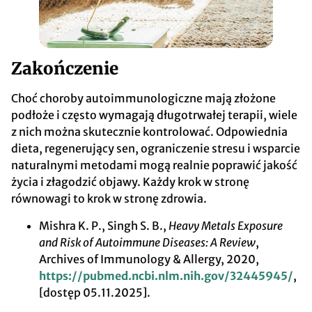
Zakończenie
Choć choroby autoimmunologiczne mają złożone
podłoże i często wymagają długotrwałej terapii, wiele
z nich można skutecznie kontrolować. Odpowiednia
dieta, regenerujący sen, ograniczenie stresu i wsparcie
naturalnymi metodami mogą realnie poprawić jakość
życia i złagodzić objawy. Każdy krok w stronę
równowagi to krok w stronę zdrowia.
Mishra K. P., Singh S. B.,
Heavy Metals Exposure
and Risk of Autoimmune Diseases: A Review
,
Archives of Immunology & Allergy, 2020,
https://pubmed.ncbi.nlm.nih.gov/32445945/
,
[dostęp 05.11.2025].