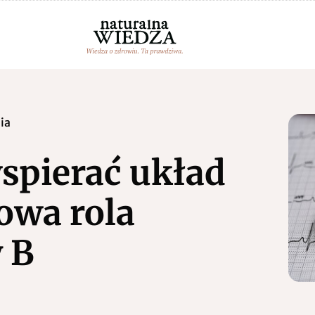
ia
wspierać układ
owa rola
 B