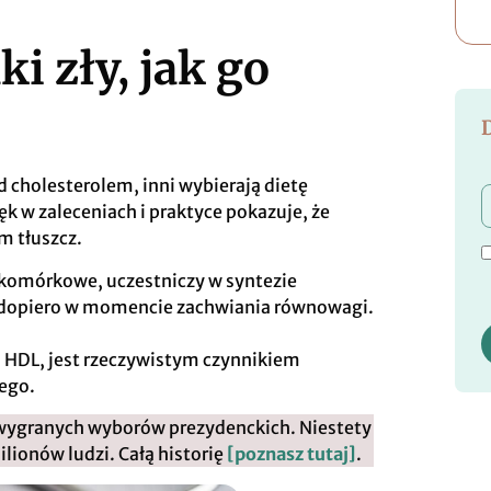
ki zły, jak go
d cholesterolem, inni wybierają dietę
ęk w zaleceniach i praktyce pokazuje, że
m tłuszcz.
y komórkowe, uczestniczy w syntezie
 dopiero w momencie zachwiania równowagi.
” HDL, jest rzeczywistym czynnikiem
nego.
 wygranych wyborów prezydenckich. Niestety
ilionów ludzi. Całą historię
[poznasz tutaj]
.